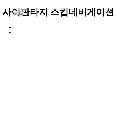
사이판타지 스킵네비게이션