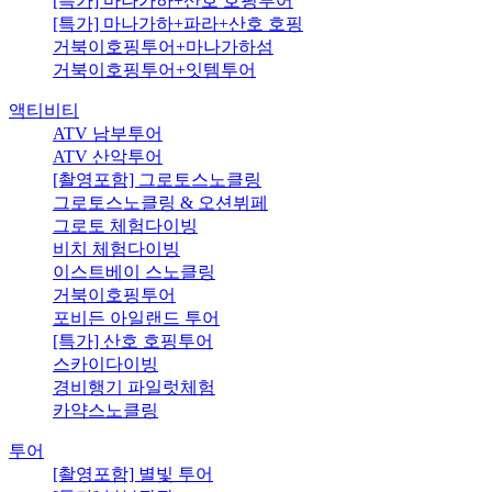
[특가] 마나가하+산호 호핑투어
[특가] 마나가하+파라+산호 호핑
거북이호핑투어+마나가하섬
거북이호핑투어+잇템투어
액티비티
ATV 남부투어
ATV 산악투어
[촬영포함] 그로토스노클링
그로토스노클링 & 오션뷔페
그로토 체험다이빙
비치 체험다이빙
이스트베이 스노클링
거북이호핑투어
포비든 아일랜드 투어
[특가] 산호 호핑투어
스카이다이빙
경비행기 파일럿체험
카약스노클링
투어
[촬영포함] 별빛 투어